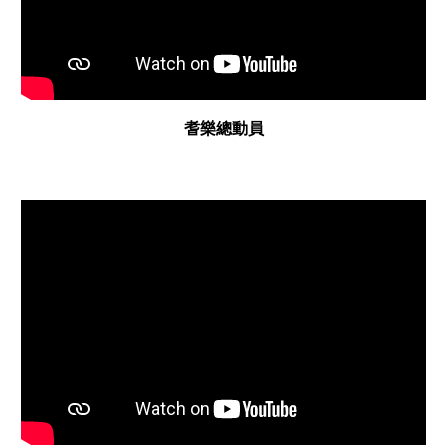
耆樂總動員