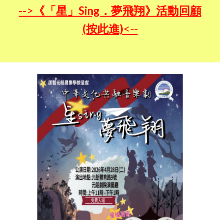
-->
《「星」Sing．夢飛翔》活動回顧
(按此進)
<--