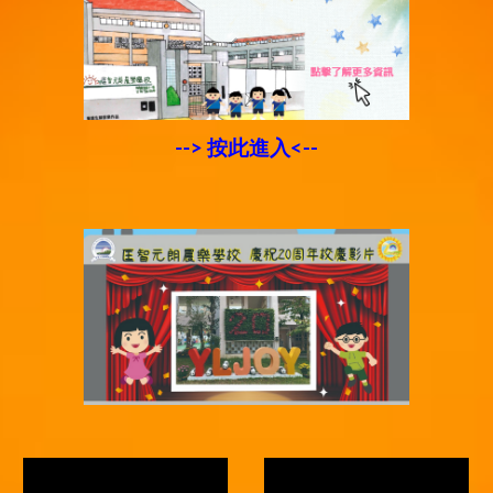
--> 按此進入<--