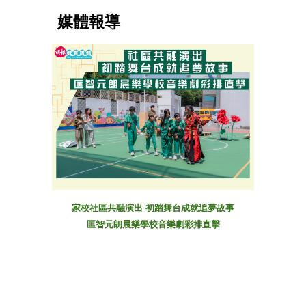
媒體報導
家校社區共融演出 初踏舞台成就追夢故事
匡智元朗晨樂學校音樂劇彩排直擊
媒體報導