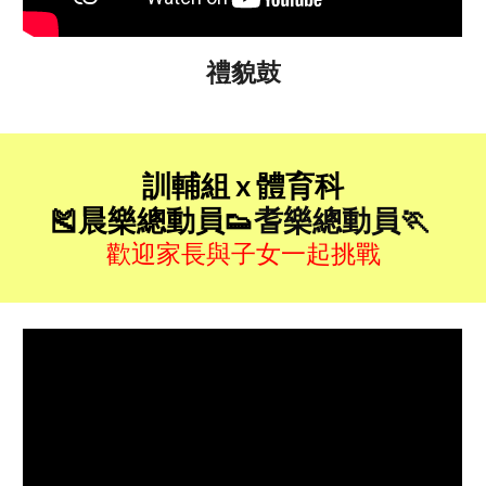
禮貌鼓
訓輔組 x 體育科
🎽
晨樂總動員
👟
耆樂總動員🏃
歡迎家長與子女一起挑戰